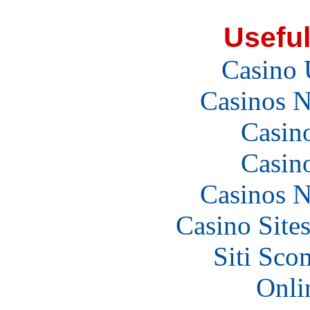
Usefu
Casino
Casinos 
Casin
Casin
Casinos 
Casino Site
Siti Sco
Onli